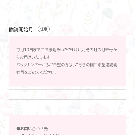
ご
贈
呈
先
電
購読開始月
任意
話
番
号
（ハ
毎月10日までにお振込みいただければ、その月の月末号か
イ
フ
らお届けいたします。
ン
バックナンバーからご希望の方は、こちらの欄に希望購読開
な
し）
始月をご記入ください。
購
読
開
始
月
●お問い合わせ先