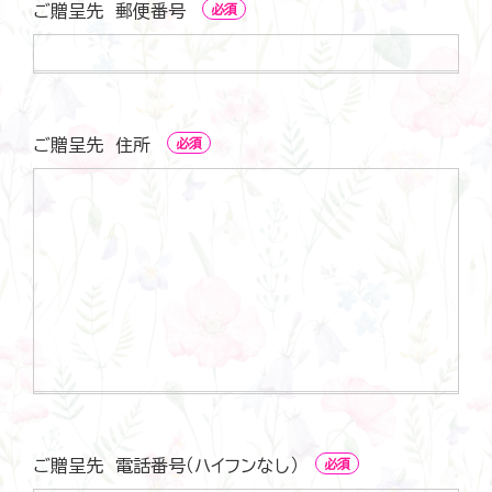
お
ご贈呈先 郵便番号
必須
名
前
ご
贈
呈
先
郵
ご贈呈先 住所
必須
便
番
号
ご
贈
呈
先
住
所
ご贈呈先 電話番号（ハイフンなし）
必須