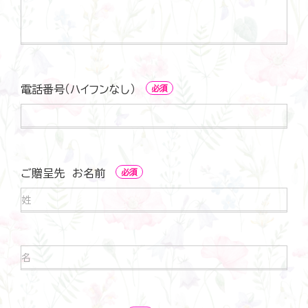
電話番号（ハイフンなし）
必須
電
話
番
号
（ハ
ご贈呈先 お名前
必須
イ
フ
ン
ご
な
贈
し）
呈
先
お
ご
名
贈
前
呈
先