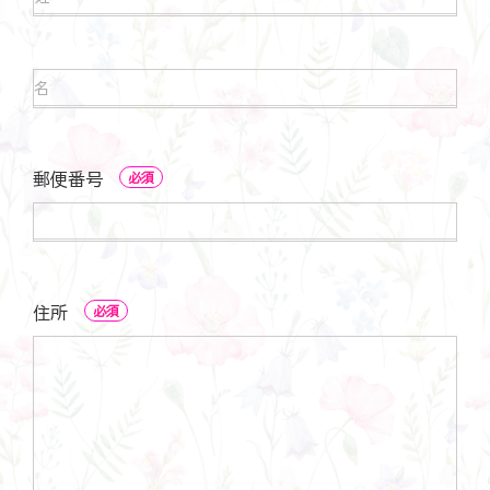
申
し
し
て
込
く
み
だ
者
さ
申
お
い
し
名
込
前
み
者
郵便番号
必須
お
名
前
郵
便
番
号
住所
必須
住
所