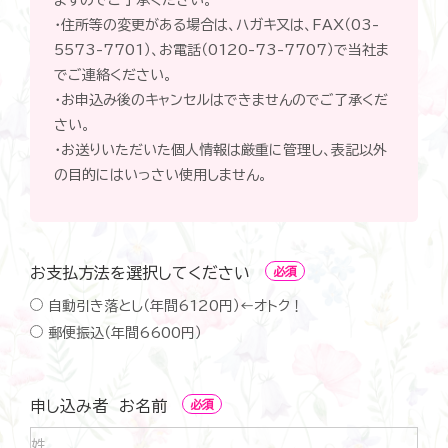
ますのでご了承ください。
・住所等の変更がある場合は、ハガキ又は、FAX（03-
5573-7701）、お電話（0120-73-7707）で当社ま
でご連絡ください。
・お申込み後のキャンセルはできませんのでご了承くだ
さい。
・お送りいただいた個人情報は厳重に管理し、表記以外
の目的にはいっさい使用しません。
お支払方法を選択してください
必須
自動引き落とし（年間6120円）←オトク！
お
郵便振込（年間6600円）
支
払
方
法
を
申し込み者 お名前
必須
選
択